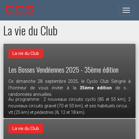
La vie du Club
Course de Sérigné du 3 mai 2026.
La vie du Club
La vie du Club
80 cyclistes au départ de la 42ème édition de la course
Course de Sérigné du 3 mai 2026
Les Bosses Vendéennes 2025 - 35ème édition
Cyclosport UFOLEP de Sérigné ce dimanche 3 mai 2026. Des
courses toujours aussi animées, des bénévoles toujours
Le rendez-vous est pris !!!
Ce dimanche 28 septembre 2025, le Cyclo Club Sérigné à
Pour découvrir les photos de la course, rendez-vous sur la
fidèles aux postes, et un ciel très clément pour cette édition
l'honneur de vous inviter à la
35ème édition
de ses
page facebook de
Photo Passion 17
historique.
Le 22/03/2026
randonnées annuelles.
Au programme : 2 nouveaux circuits cyclo (85 et 55 km), 2
nouveaux circuits gravel (70 et 50 km), et ses habituels circuits
vtt (25 km) et pédestres (8, 12 et 18 km).
Les vainqueurs :
>>> Retrouvez ici les traces gpx des circuits cyclo & gravel <<<
1re catégorie :
Jeremy Morin
(vainqueur de la course pour la
La vie du Club
Le 27/09/2025
troisième édition d’affilée), Association cycliste melletoise.