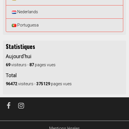
Challenge aux points Minimes :
Nederlands
RAULT Valentin - OULMES - 2150 points
DEVAUD Erwann - CC SERIGNE - 1710 points
Portuguesa
VEROT Alexis - V3C - 610 points
Le 30/11/2019
Statistiques
Aujourd'hui
69
visiteurs -
87
pages vues
Total
96472
visiteurs -
375129
pages vues
Mentions légales