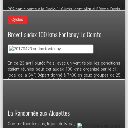
289 participants à la Cyclo 118 kms, dont Miguel 68ème, Denis
159ème, David 219ème, François 252ème;
Cyclos
120 participants à la Rando 85 kms, dont Jean-Pierre et Jean-
Brevet audax 100 kms Fontenay Le Comte
Paul.
Le 25/05/2017
En ce 23 avril plutôt frais, avec un vent faible, les conditions
étaient réunies pour cet audax 100 kms organisé par le club
local de la SVF. Départ donné à 7h30 en deux groupes de 25
Nous étions 9 cyclos du C C Sérigné, réduit à huit après 5 kms,
unités environ, avec un chef de groupe qui régulait l'allure à 23
Bernard ayant subi une rupture de sa roue libre, retour chez lui,
km/h environ.
changement de roue et il est revenu à contre-sens ce qui lui a
Une matinée plutôt tranquille pour tous avec une ambiance
permis de bénéficier du 2ème ravitaillement à Chaillé.
conviviale.
La Randonnée aux Alouettes
Crédit texte et photo : Jean-Pierre
Le 25/05/2017
Comme tous les ans, le jour du 8 mai,