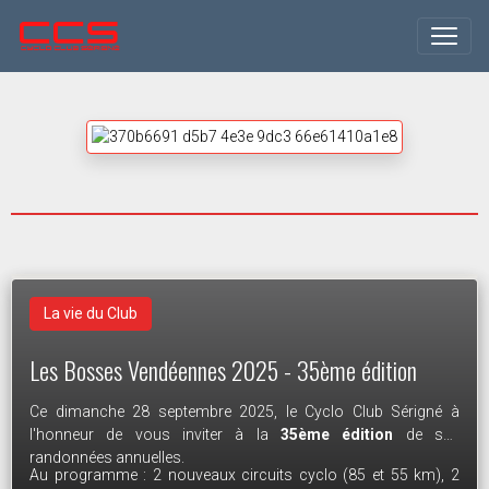
Course de Sérigné du 3 mai 2026.
La vie du Club
La vie du Club
80 cyclistes au départ de la 42ème édition de la course
Course de Sérigné du 3 mai 2026
Les Bosses Vendéennes 2025 - 35ème édition
Cyclosport UFOLEP de Sérigné ce dimanche 3 mai 2026. Des
courses toujours aussi animées, des bénévoles toujours
Le rendez-vous est pris !!!
Ce dimanche 28 septembre 2025, le Cyclo Club Sérigné à
Pour découvrir les photos de la course, rendez-vous sur la
fidèles aux postes, et un ciel très clément pour cette édition
l'honneur de vous inviter à la
35ème édition
de ses
page facebook de
Photo Passion 17
historique.
Le 22/03/2026
randonnées annuelles.
Au programme : 2 nouveaux circuits cyclo (85 et 55 km), 2