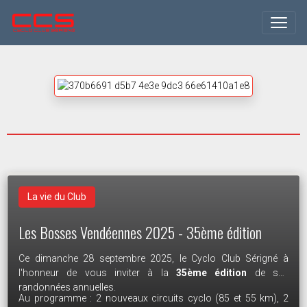
Course de Sérigné du 3 mai 2026.
La vie du Club
La vie du Club
80 cyclistes au départ de la 42ème édition de la course
Course de Sérigné du 3 mai 2026
Les Bosses Vendéennes 2025 - 35ème édition
Cyclosport UFOLEP de Sérigné ce dimanche 3 mai 2026. Des
courses toujours aussi animées, des bénévoles toujours
Le rendez-vous est pris !!!
Ce dimanche 28 septembre 2025, le Cyclo Club Sérigné à
Pour découvrir les photos de la course, rendez-vous sur la
fidèles aux postes, et un ciel très clément pour cette édition
l'honneur de vous inviter à la
35ème édition
de ses
page facebook de
Photo Passion 17
historique.
Le 22/03/2026
randonnées annuelles.
Au programme : 2 nouveaux circuits cyclo (85 et 55 km), 2